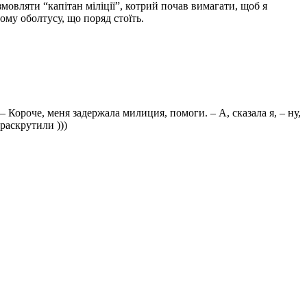
мовляти “капітан міліції”, котрий почав вимагати, щоб я
ому оболтусу, що поряд стоїть.
 Короче, меня задержала милиция, помоги. – А, сказала я, – ну,
раскрутили )))