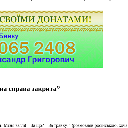
ьна справа закрита
”
 Мєня взялі! – За що? – За травку!” (розмовляв російською, хоча 