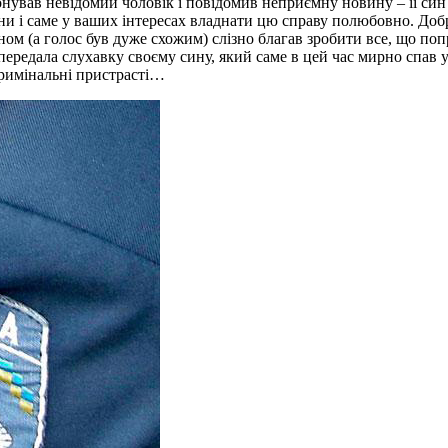
фонував невідомий чоловік і повідомив неприємну новину – її с
они і саме у ваших інтересах владнати цю справу полюбовно. Добр
ином (а голос був дуже схожим) слізно благав зробити все, що по
передала слухавку своєму сину, який саме в цей час мирно спав у 
кримінальні пристрасті…