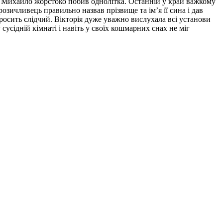
ин Михайло жорстоко побив однолітка. Останній у край важкому
озичливець правильно назвав прізвище та ім’я її сина і дав
просить слідчий. Вікторія дуже уважно вислухала всі установи
сусідній кімнаті і навіть у своїх кошмарних снах не міг