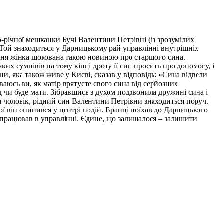
річної мешканки Бучі Валентини Петрівні (із зрозумілих
 Той знаходиться у Дарницькому рай управлінні внутрішніх
Літня жінка шокована такою новиною про старшого сина.
х сумнівів на тому кінці дроту її син просить про допомогу, і
и, яка також живе у Києві, сказав у відповідь: «Сина відвели
ваюсь ви, як матір врятуєте свого сина від серйозних
д чи буде мати. Зібравшись з духом подзвонила дружині сина і
 її чоловік, рідний син Валентини Петрівни знаходиться поруч.
кої він опинився у центрі подій. Вранці поїхав до Дарницького
 працював в управлінні. Єдине, що залишалося – залишити