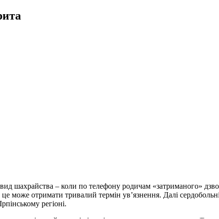
рита
 вид шахрайства – коли по телефону родичам «затриманого» дзвоня
а це може отримати тривалий термін ув’язнення. Далі сердоболь
Ірпінському регіоні.