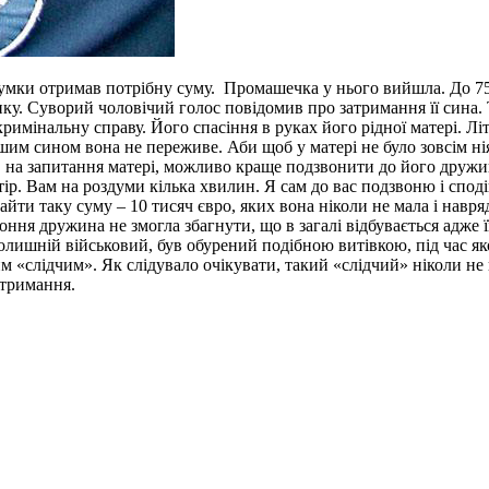
мки отримав потрібну суму. Промашечка у нього вийшла. До 75-
нку. Суворий чоловічий голос повідомив про затримання її сина.
кримінальну справу. Його спасіння в руках його рідної матері. 
 сином вона не переживе. Аби щоб у матері не було зовсім ніяки
, на запитання матері, можливо краще подзвонити до його дружин
тір. Вам на роздуми кілька хвилин. Я сам до вас подзвоню і споді
йти таку суму – 10 тисяч євро, яких вона ніколи не мала і навря
осоння дружина не змогла збагнути, що в загалі відбувається адже
, колишній військовий, був обурений подібною витівкою, під час я
 «слідчим». Як слідувало очікувати, такий «слідчий» ніколи не
атримання.