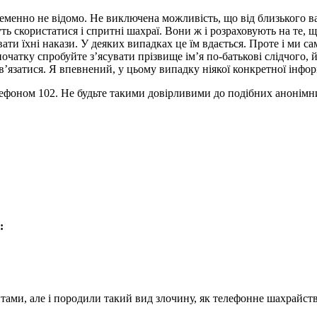
нно не відомо. Не виключена можливість, що від близького вашо
ь скористатися і спритні шахраї. Вони ж і розраховують на те, 
вати їхні накази. У деяких випадках це їм вдається. Проте і ми с
початку спробуйте з’ясувати прізвище ім’я по-батькові слідчого, й
в’язатися. Я впевнений, у цьому випадку ніякої конкретної інформ
елефоном 102. Не будьте такими довірливими до подібних анонімн
:
ами, але і породили такий вид злочину, як телефонне шахрайств