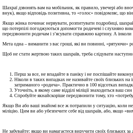
Шахраї дзвонять вам на мобільник, як правило, увечері або вно
внук), якщо відповідь позитивна, то «голос» повідомляє, що ві
Якщо жінка починає нервувати, розпитувати подробиці, шахрай т
що потерпілі погоджуються допомогти родичеві і слухняно вик
передзвонити родичам і з’ясувати справжню картину. А інколи 
Мета одна – виманити з вас гроші, які ви повинні, «рятуючи» р
Щоб не стати жертвою таких шахраїв, треба слідувати наступн
Перш за все, не впадайте в паніку і не поспішайте викону
Ніколи в таких випадках не називайте своїх близьких на і
затриманого «родича». Практично в 100 відсотках випадк
Уточніть, в якому саме відділі міліції знаходиться ваш син
Спробуйте якнайскоріше передзвонити тому, хто «потребує
Якщо Ви або ваші знайомі все ж потрапили у ситуацію, коли не
міліцію. Цим ви або убезпечите себе від шахраїв, або, якщо «в
Не забувайте: якщо ви намагаєтеся виручити своїх близьких за 