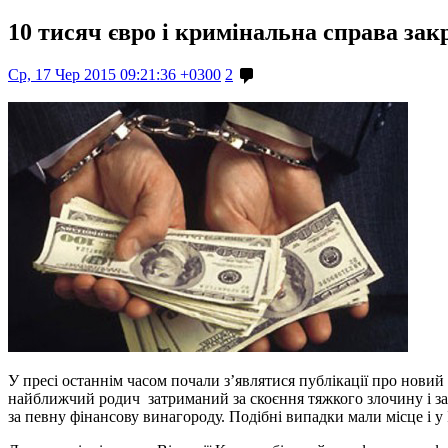
10 тисяч євро і кримінальна справа зак
Ср, 17 Чер 2015 09:21:36 +0300
2
У пресі останнім часом почали з’являтися публікації про новий
найближчий родич затриманий за скоєння тяжкого злочину і з
за певну фінансову винагороду. Подібні випадки мали місце і у 