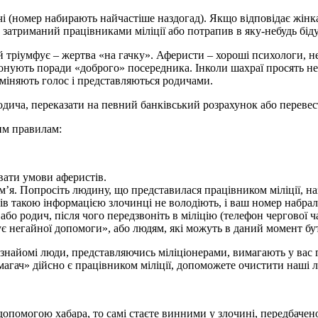
чі (номер набирають найчастіше наздогад). Якщо відповідає жінка
н затриманий працівниками міліції або потрапив в яку-небудь бі
ріумфує – жертва «на гачку». Аферисти – хороші психологи, не д
онують поради «доброго» посередника. Інколи шахраї просять н
міняють голос і представляються родичами.
одича, переказати на певний банківський розрахунок або перевес
им правилам:
вати умови аферистів.
м’я. Попросіть людину, що представилася працівником міліції, наз
ів такою інформацією злочинці не володіють, і ваш номер набра
 або родич, після чого передзвоніть в міліцію (телефон чергової ч
 негайної допомоги», або людям, які можуть в даний момент бут
знайомі люди, представляючись міліціонерами, вимагають у вас г
имагач» дійсно є працівником міліції, допоможете очистити наші 
допомогою хабара, то самі стаєте винними у злочині, передбачен