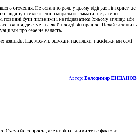
го оточення. Не останню роль у цьому відіграє і інтернет, де
щоб людину психологічно і морально зламати, не дати їй
амі повинні бути пильними і не піддаватися їхньому впливу, аби
ого звання, де саме і на якій посаді він працює. Нехай залишить
ації він про себе не надасть.
их дзвінків. Нас можуть ошукати настільки, наскільки ми самі
Автор:
Володимир ЕННАНОВ
о. Схема його проста, але вирішальними тут є фактори