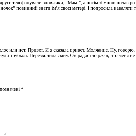
друге телефонували знов-таки, “Мам!”, а потім зі мною почав роз
иночок” повинний знати ім’я своєї матері. І попросила наваляти т
ос или нет. Привет. И я сказала привет. Молчание. Ну, говорю. –
нули трубкой. Перезвонила сыну. Он радостно ржал, что меня не 
 позначені
*