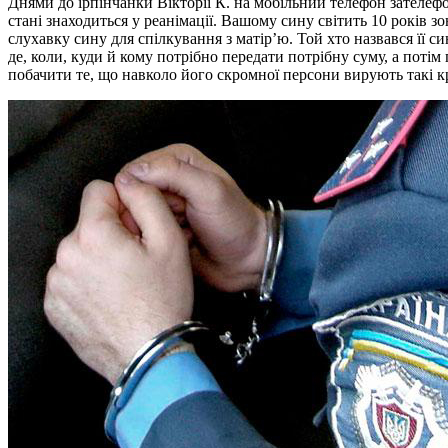
Днями до ірпінчанки Вікторії К. на мобільний телефон зателе
стані знаходиться у реанімації. Вашому сину світить 10 років з
слухавку сину для спілкування з матір’ю. Той хто назвався її с
де, коли, куди й кому потрібно передати потрібну суму, а потім 
побачити те, що навколо його скромної персони вирують такі 