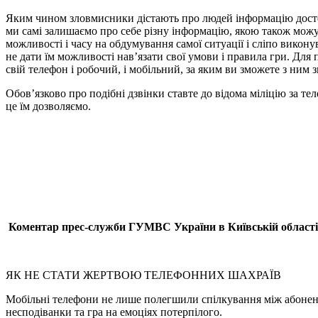
Яким чином зловмисники дістають про людей інформацію достеме
ми самі залишаємо про себе різну інформацію, якою також можут
можливості і часу на обдумування самої ситуації і сліпо викону
не дати їм можливості нав’язати свої умови і правила гри. Для 
свій телефон і робочий, і мобільний, за яким ви зможете з ним з
Обов’язково про подібні дзвінки ставте до відома міліцію за т
це їм дозволяємо.
Коментар прес-служби ГУМВС України в Київській області
ЯК НЕ СТАТИ ЖЕРТВОЮ ТЕЛЕФОННИХ ШАХРАЇВ
Мобільні телефони не лише полегшили спілкування між абонент
несподіванки та гра на емоціях потерпілого.