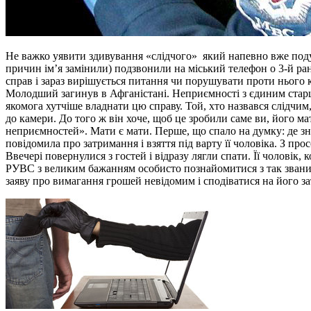
Не важко уявити здивування «слідчого» який напевно вже поду
причин ім’я замінили) подзвонили на міський телефон о 3-й ра
справ і зараз вирішується питання чи порушувати проти нього 
Молодший загинув в Афганістані. Неприємності з єдиним старшим
якомога хутчіше владнати цю справу. Той, хто назвався слідчим
до камери. До того ж він хоче, щоб це зробили саме ви, його ма
неприємностей». Мати є мати. Перше, що спало на думку: де зна
повідомила про затримання і взяття під варту її чоловіка. З пр
Ввечері повернулися з гостей і відразу лягли спати. Її чоловік
РУВС з великим бажанням особисто познайомитися з так званим
заяву про вимагання грошей невідомим і сподіватися на його з