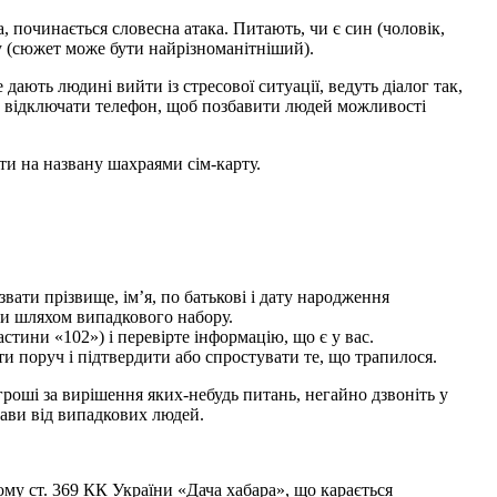
, починається словесна атака. Питають, чи є син (чоловік,
ду (сюжет може бути найрізноманітніший).
ають людині вийти із стресової ситуації, ведуть діалог так,
е відключати телефон, щоб позбавити людей можливості
ти на названу шахраями сім-карту.
вати прізвище, ім’я, по батькові і дату народження
ли шляхом випадкового набору.
астини «102») і перевірте інформацію, що є у вас.
и поруч і підтвердити або спростувати те, що трапилося.
роші за вирішення яких-небудь питань, негайно дзвоніть у
лави від випадкових людей.
ому ст. 369 КК України «Дача хабара», що карається